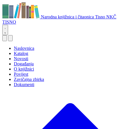
Narodna knjižnica i čitaonica Tisno
NKČ
TISNO
Naslovnica
Katalog
Novosti
Događanja
O knjižnici
Povijest
Zavičajna zbirka
Dokumenti