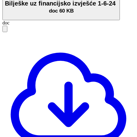
Bilješke uz financijsko izvješće 1-6-24
doc
60 KB
doc