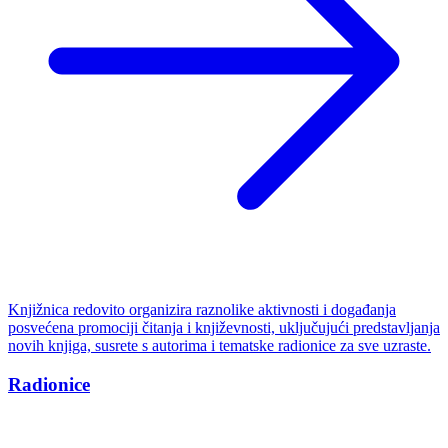
Knjižnica redovito organizira raznolike aktivnosti i događanja
posvećena promociji čitanja i književnosti, uključujući predstavljanja
novih knjiga, susrete s autorima i tematske radionice za sve uzraste.
Radionice