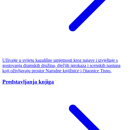
Uživajte u svijetu kazališne umjetnosti kroz najave i izvještaje s
gostovanja dramskih družina, dječjih igrokaza i scenskih nastupa
koji oživljavaju prostor Narodne knjižnice i čitaonice Tisno.
Predstavljanja knjiga