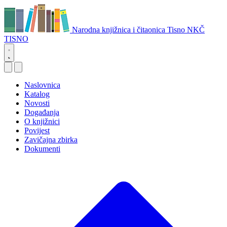
Narodna knjižnica i čitaonica Tisno
NKČ
TISNO
Naslovnica
Katalog
Novosti
Događanja
O knjižnici
Povijest
Zavičajna zbirka
Dokumenti