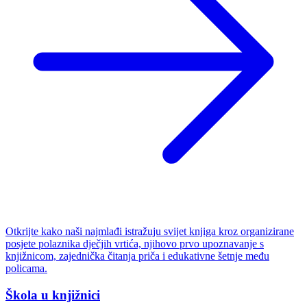
Otkrijte kako naši najmlađi istražuju svijet knjiga kroz organizirane
posjete polaznika dječjih vrtića, njihovo prvo upoznavanje s
knjižnicom, zajednička čitanja priča i edukativne šetnje među
policama.
Škola u knjižnici