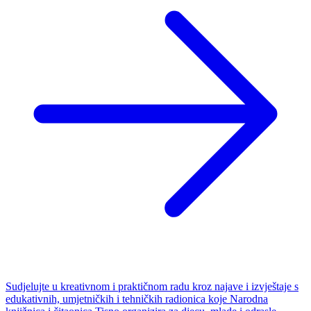
Sudjelujte u kreativnom i praktičnom radu kroz najave i izvještaje s
edukativnih, umjetničkih i tehničkih radionica koje Narodna