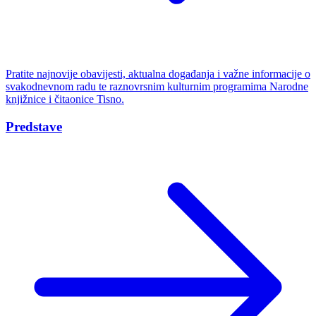
Pratite najnovije obavijesti, aktualna događanja i važne informacije o
svakodnevnom radu te raznovrsnim kulturnim programima Narodne
knjižnice i čitaonice Tisno.
Predstave