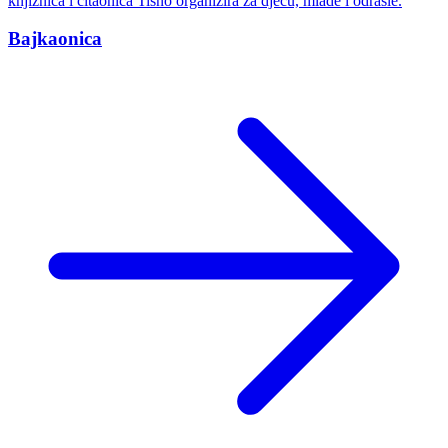
knjižnica i čitaonica Tisno organizira za djecu, mlade i odrasle.
Bajkaonica